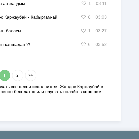
а ан жаздым
1
03:11
ос Каржаубай
-
Кабыргам-ай
8
03:03
ын баласы
1
03:27
н каншадан ?!
6
03:52
1
2
>>
ачать все песни исполнителя
Жандос Каржаубай
в
ршенно
бесплатно
или слушать онлайн в хорошем