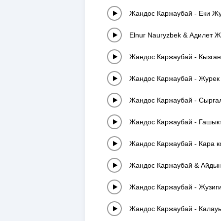
Жандос Каржаубай
-
Еки Ж
Elnur Nauryzbek & Адилет
Жандос Каржаубай
-
Кызга
Жандос Каржаубай
-
Журек
Жандос Каржаубай
-
Сырга
Жандос Каржаубай
-
Гашык
Жандос Каржаубай
-
Кара к
Жандос Каржаубай & Айды
Жандос Каржаубай
-
Жузиг
Жандос Каржаубай
-
Калау