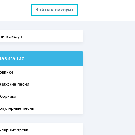
Войти в аккаунт
ти в аккаунт
Навигация
овинки
азахские песни
борники
опулярные песни
улярные треки