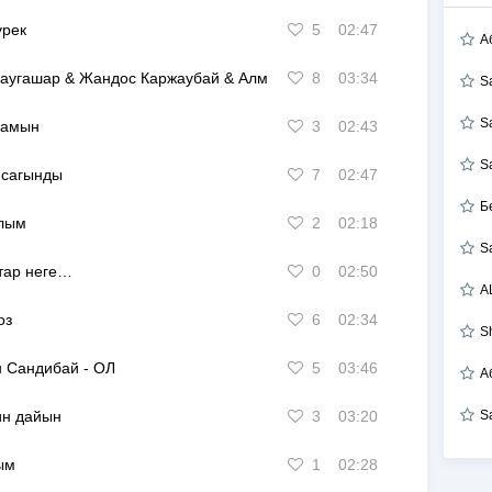
урек
5
02:47
А
 Жаугашар & Жандос Каржаубай & Алмасхан Насыров & Малик Жам
8
03:34
S
S
намын
3
02:43
S
 сагынды
7
02:47
Б
лым
2
02:18
S
тар неге…
0
02:50
A
оз
6
02:34
S
н Сандибай
-
ОЛ
5
03:46
А
ин дайын
3
03:20
S
ым
1
02:28