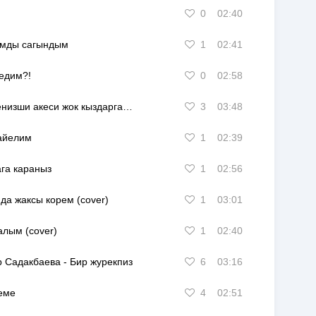
0
02:40
мды сагындым
1
02:41
едим?!
0
02:58
енизши акеси жок кыздарга…
3
03:48
айелим
1
02:39
га караныз
1
02:56
да жаксы корем (cover)
1
03:01
лым (cover)
1
02:40
р Садакбаева
-
Бир журекпиз
6
03:16
еме
4
02:51