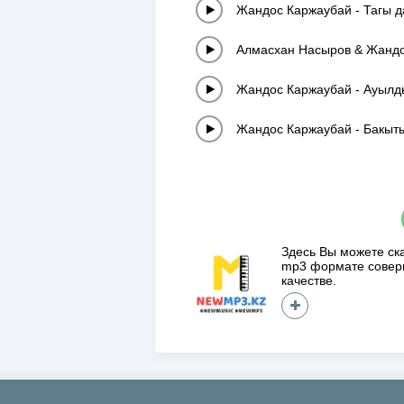
Жандос Каржаубай
-
Тагы д
Алмасхан Насыров & Жанд
Жандос Каржаубай
-
Ауылд
Жандос Каржаубай
-
Бакыты
Здесь Вы можете ск
mp3 формате сове
качестве.