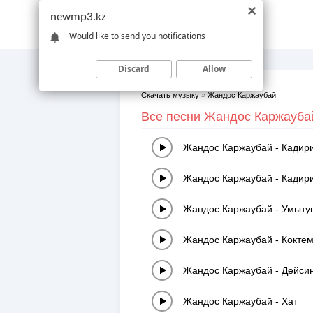
newmp3.kz
Would like to send you notifications
Discard
Allow
Скачать музыку
»
Жандос Каржаубай
Все песни Жандос Каржаубай
Жандос Каржаубай
-
Кадир
Жандос Каржаубай
-
Кадир
Жандос Каржаубай
-
Умытуг
Жандос Каржаубай
-
Кокте
Жандос Каржаубай
-
Дейси
Жандос Каржаубай
-
Хат