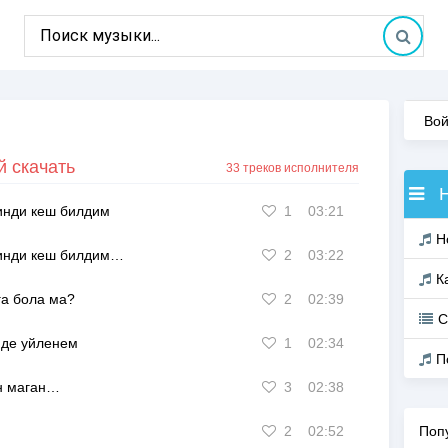
Вой
 скачать
33 треков исполнителя
инди кеш билдим
1
03:21
Н
инди кеш билдим…
2
03:22
К
а бола ма?
2
02:39
С
мде уйленем
1
02:34
П
н маган…
3
02:38
2
02:52
Поп