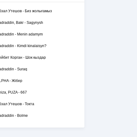
бзал Утешов - Биз жолыгамыз
былулы
-
Туган кун
adraddin, Bakr - Sagynysh
adraddin - Menin adamym
adraddin - Kimdi kinalaisyn?
ейбит Корган - Шок кыздар
adraddin - Suraq
LPHA - Жібер
hiza, PUZA - 667
бзал Утешов - Токта
adraddin - Bolme