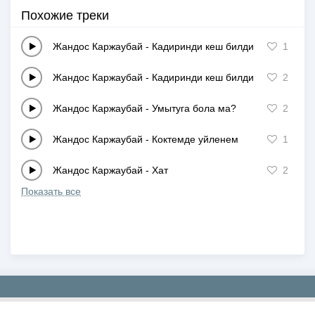
Похожие треки
Жандос Каржаубай
-
Кадиринди кеш билдим
1
Жандос Каржаубай
-
Кадиринди кеш билдим…
2
Жандос Каржаубай
-
Умытуга бола ма?
2
Жандос Каржаубай
-
Коктемде уйленем
1
Жандос Каржаубай
-
Хат
2
Показать все
Copyright © 2019-2026 NEWMP3.KZ. Все права защищены.