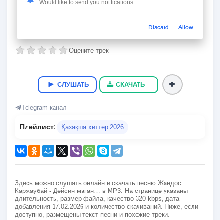
Дейсин маган…
Would like to send you notifications
Жандос Каржаубай
Discard
Allow
02:38
6.3 Мб.
320 kbps
17.02.2026
35
Оцените трек
СЛУШАТЬ
СКАЧАТЬ
Telegram канал
Плейлист:
Қазақша хиттер 2026
Здесь можно слушать онлайн и скачать песню Жандос
Каржаубай - Дейсин маган… в MP3. На странице указаны
длительность, размер файла, качество 320 kbps, дата
добавления 17.02.2026 и количество скачиваний. Ниже, если
доступно, размещены текст песни и похожие треки.