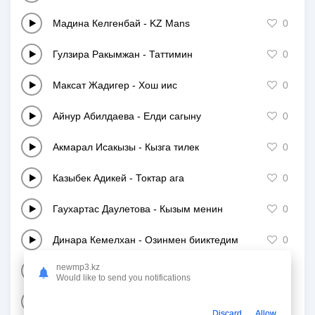
Мадина Келгенбай
-
KZ Mans
0
Гулзира Ракымжан
-
Таттимин
0
Максат Жадигер
-
Хош иис
0
Айнур Абилдаева
-
Елди сагыну
0
Акмарал Исакызы
-
Кызга тилек
0
Казыбек Адикей
-
Токтар ага
0
Гаухартас Даулетова
-
Кызым менин
0
Динара Кемелхан
-
Озинмен бииктедим
0
newmp3.kz
Аскар & Асанали Кошеровтер
-
Мунайшы кыз
0
Would like to send you notifications
Кабдоллаев Даулет
-
Толагай
0
Discard
Allow