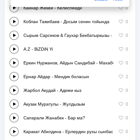
Кайнар Жекей
-
Келиспейди
0
Коблан Тажибаев
-
Досым сенин тойында
0
Сырым Сарсеков & Гаухар Бекбатыркызы
-
Бакыт кусым
0
A.Z
-
BiZDiN Yi
0
Еркин Нуржанов, Айдын Сандибай
-
Махаббат туралы
0
Ернар Айдар
-
Мендик боласын
2
Жарбол Акудай
-
Адеми кыз
0
Акузак Муратулы
-
Жулдызым
0
Сапарали Жанабек
-
Бар ма?
0
Каракат Абилдина
-
Ерлердин рухы сынбасын
0