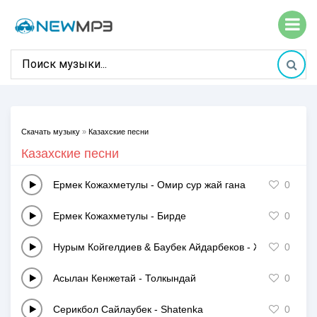
Скачать музыку
»
Казахские песни
Казахские песни
Ермек Кожахметулы
-
Омир сур жай гана
0
Ермек Кожахметулы
-
Бирде
0
Нурым Койгелдиев & Баубек Айдарбеков
-
Жазгы би
0
Асылан Кенжетай
-
Толкындай
0
Серикбол Сайлаубек
-
Shatenka
0