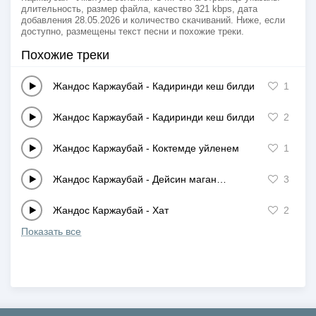
длительность, размер файла, качество 321 kbps, дата
добавления 28.05.2026 и количество скачиваний. Ниже, если
доступно, размещены текст песни и похожие треки.
Похожие треки
Жандос Каржаубай
-
Кадиринди кеш билдим
1
Жандос Каржаубай
-
Кадиринди кеш билдим…
2
Жандос Каржаубай
-
Коктемде уйленем
1
Жандос Каржаубай
-
Дейсин маган…
3
Жандос Каржаубай
-
Хат
2
Показать все