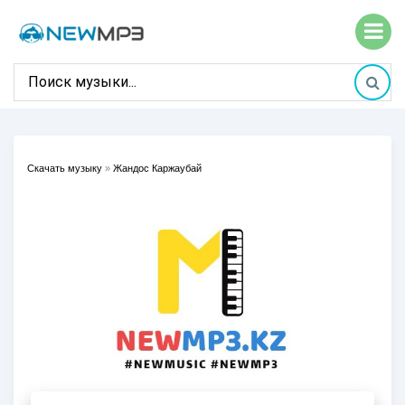
Скачать музыку
»
Жандос Каржаубай