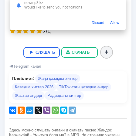
Умытуга бола ма?
newmp3.kz
Would like to send you notifications
Жандос Каржаубай
02:39
6.2 Мб
321 kbps
28.05.2026
271
Discard
Allow
5
(
1
)
СЛУШАТЬ
СКАЧАТЬ
Telegram канал
Плейлист:
Жаңа қазақша хиттер
Қазақша хиттер 2026
TikTok-тағы қазақша әндер
Жастар әндері
Радиодағы хиттер
Здесь можно слушать онлайн и скачать песню Жандос
Каржаубай - Умытуга бола ма? в MP3. На странице указаны