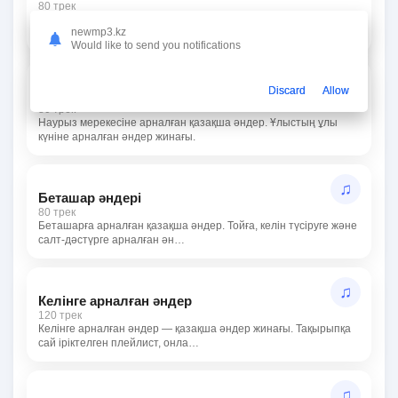
80 трек
Туған күнге арналған қазақша әндер. Құттықтау, тілек және
newmp3.kz
мерекелік әндер жинағы.
Would like to send you notifications
♫
Discard
Allow
Наурыз әндері
80 трек
Наурыз мерекесіне арналған қазақша әндер. Ұлыстың ұлы
күніне арналған әндер жинағы.
♫
Беташар әндері
80 трек
Беташарға арналған қазақша әндер. Тойға, келін түсіруге және
салт-дәстүрге арналған ән…
♫
Келінге арналған әндер
120 трек
Келінге арналған әндер — қазақша әндер жинағы. Тақырыпқа
сай іріктелген плейлист, онла…
♫