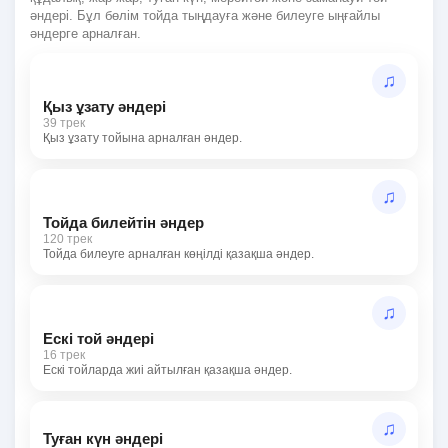
әндері. Бұл бөлім тойда тыңдауға және билеуге ыңғайлы
әндерге арналған.
♫
Қыз ұзату әндері
39 трек
Қыз ұзату тойына арналған әндер.
♫
Тойда билейтін әндер
120 трек
Тойда билеуге арналған көңілді қазақша әндер.
♫
Ескі той әндері
16 трек
Ескі тойларда жиі айтылған қазақша әндер.
♫
Туған күн әндері