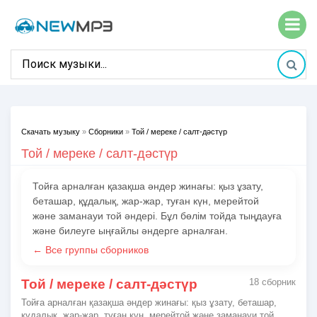
Скачать музыку
»
Сборники
»
Той / мереке / салт-дәстүр
Той / мереке / салт-дәстүр
Тойға арналған қазақша әндер жинағы: қыз ұзату,
беташар, құдалық, жар-жар, туған күн, мерейтой
және заманауи той әндері. Бұл бөлім тойда тыңдауға
және билеуге ыңғайлы әндерге арналған.
← Все группы сборников
Той / мереке / салт-дәстүр
18 сборник
Тойға арналған қазақша әндер жинағы: қыз ұзату, беташар,
құдалық, жар-жар, туған күн, мерейтой және заманауи той