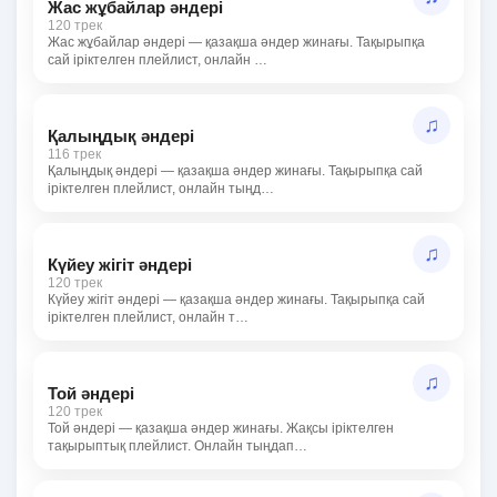
Жас жұбайлар әндері
120 трек
Жас жұбайлар әндері — қазақша әндер жинағы. Тақырыпқа
сай іріктелген плейлист, онлайн …
♫
Қалыңдық әндері
116 трек
Қалыңдық әндері — қазақша әндер жинағы. Тақырыпқа сай
іріктелген плейлист, онлайн тыңд…
♫
Күйеу жігіт әндері
120 трек
Күйеу жігіт әндері — қазақша әндер жинағы. Тақырыпқа сай
іріктелген плейлист, онлайн т…
♫
Той әндері
120 трек
Той әндері — қазақша әндер жинағы. Жақсы іріктелген
тақырыптық плейлист. Онлайн тыңдап…