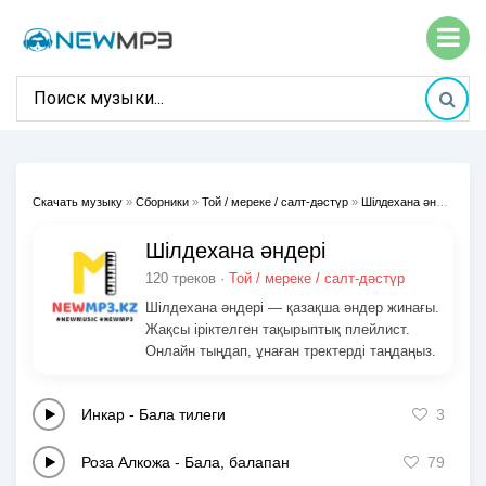
Скачать музыку
»
Сборники
»
Той / мереке / салт-дәстүр
»
Шілдехана әндері
Шілдехана әндері
120 треков ·
Той / мереке / салт-дәстүр
Шілдехана әндері — қазақша әндер жинағы.
Жақсы іріктелген тақырыптық плейлист.
Онлайн тыңдап, ұнаған тректерді таңдаңыз.
Инкар
-
Бала тилеги
3
Роза Алкожа
-
Бала, балапан
79