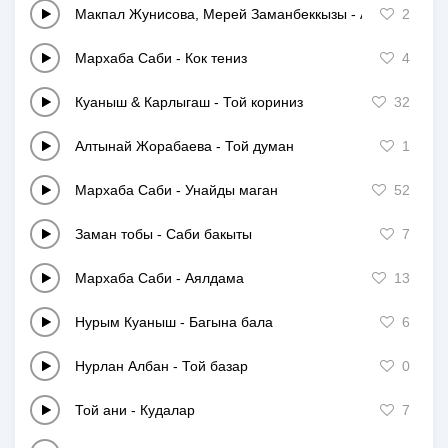
Макпал Жунисова, Мерей Заманбеккызы
-
Ана мен бал
2
Мархаба Саби
-
Кок тениз
4
Куаныш & Карлыгаш
-
Той кориниз
32
Алтынай Жорабаева
-
Той думан
1
Мархаба Саби
-
Унайды маган
52
Заман тобы
-
Саби бакыты
7
Мархаба Саби
-
Аялдама
13
Нурым Куаныш
-
Багына бала
6
Нурлан Албан
-
Той базар
0
Той ани
-
Кудалар
7