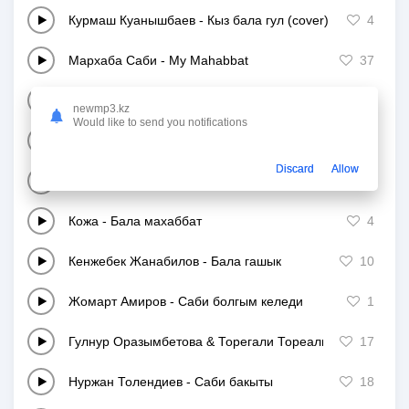
Курмаш Куанышбаев
-
Кыз бала гул (cover)
4
Мархаба Саби
-
My Mahabbat
37
Ержан Алуа
-
Бакытты бала
20
newmp3.kz
Would like to send you notifications
Мархаба Саби
-
Гана
26
Discard
Allow
Нуржан Керменбаев
-
Кара бала
13
Кожа
-
Бала махаббат
4
Кенжебек Жанабилов
-
Бала гашык
10
Жомарт Амиров
-
Саби болгым келеди
1
Гулнур Оразымбетова & Торегали Тореали
-
Бала маха
17
Нуржан Толендиев
-
Саби бакыты
18