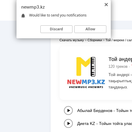
newmp3.kz
Would like to send you notifications
Discard
Allow
Скачать музыку
»
Сборники
»
Той / мереке / са
Той әнде
120 треков ·
Той әндері 
тақырыптық 
таңдаңыз.
Абылай Берденов
-
Тойын т
Диета KZ
-
Тойын тойга улас