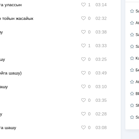
га улассын
1
03:14
S
 тойын жасайык
0
02:32
А
шу
0
03:38
S
1
03:33
S
K
ашу
0
03:25
Б
ойга шашу)
0
03:49
шашу
0
03:10
B
0
03:35
S
у
0
02:28
S
га шашу
0
03:08