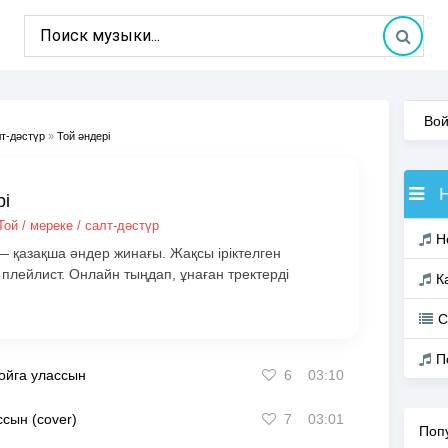
Вой
лт-дәстүр
»
Той әндері
рі
Той / мереке / салт-дәстүр
Н
— қазақша әндер жинағы. Жақсы іріктелген
плейлист. Онлайн тыңдап, ұнаған тректерді
К
С
П
ойга улассын
6
03:10
сын (cover)
7
03:01
Поп