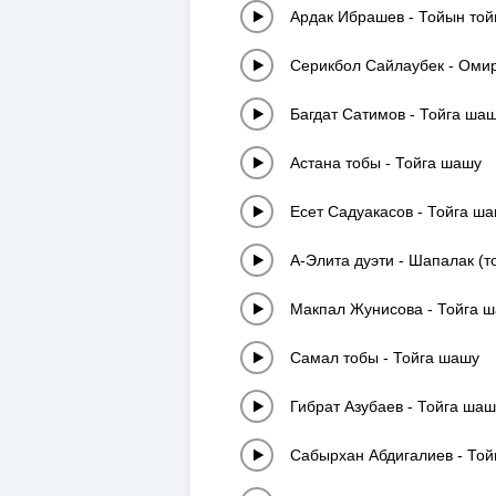
Ардак Ибрашев
-
Тойын той
Серикбол Сайлаубек
-
Омир
Багдат Сатимов
-
Тойга ша
Астана тобы
-
Тойга шашу
Есет Садуакасов
-
Тойга ш
А-Элита дуэти
-
Шапалак (т
Макпал Жунисова
-
Тойга 
Самал тобы
-
Тойга шашу
Гибрат Азубаев
-
Тойга шаш
Сабырхан Абдигалиев
-
Той