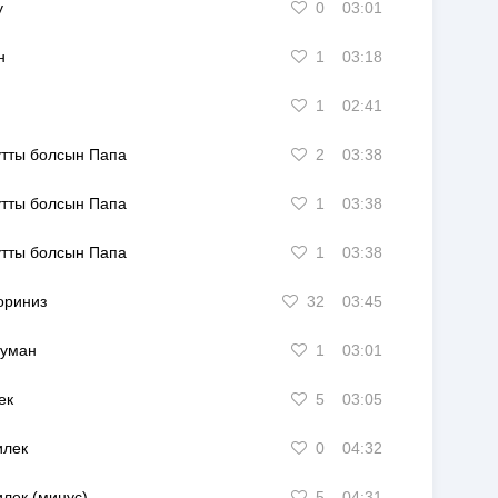
у
0
03:01
н
1
03:18
1
02:41
утты болсын Папа
2
03:38
утты болсын Папа
1
03:38
утты болсын Папа
1
03:38
ориниз
32
03:45
думан
1
03:01
ек
5
03:05
илек
0
04:32
илек (минус)
5
04:31