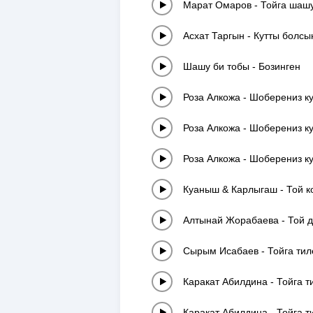
Марат Омаров
-
Тойга шаш
Асхат Таргын
-
Кутты болсы
Шашу би тобы
-
Бозинген
Роза Алкожа
-
Шоберениз к
Роза Алкожа
-
Шоберениз к
Роза Алкожа
-
Шоберениз к
Куаныш & Карлыгаш
-
Той к
Алтынай Жорабаева
-
Той 
Сырым Исабаев
-
Тойга тил
Каракат Абилдина
-
Тойга т
Каракат Абилдина
-
Тойга т