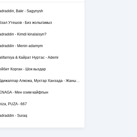
adraddin, Bakr - Sagynysh
бзал Утешов - Биз жолыгамыз
adraddin - Kimdi kinalaisyn?
adraddin - Menin adamym
alifarniya & Кайрат Нуртас - Ademi
ейбит Корган - Шок кыздар
Абдижаппар Алкожа, Мухтар Ханзада - Жаным сол
ENAGA - Мен озим кайфпын
hiza, PUZA - 667
adraddin - Suraq