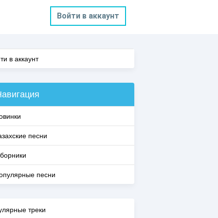
Войти в аккаунт
ти в аккаунт
Навигация
овинки
азахские песни
борники
опулярные песни
улярные треки