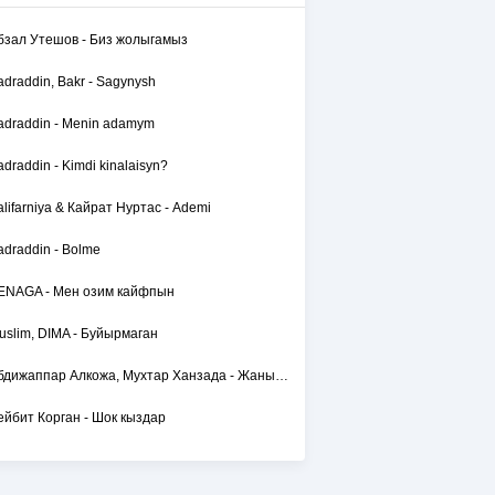
бзал Утешов - Биз жолыгамыз
adraddin, Bakr - Sagynysh
adraddin - Menin adamym
adraddin - Kimdi kinalaisyn?
alifarniya & Кайрат Нуртас - Ademi
adraddin - Bolme
ENAGA - Мен озим кайфпын
uslim, DIMA - Буйырмаган
Абдижаппар Алкожа, Мухтар Ханзада - Жаным сол
ейбит Корган - Шок кыздар