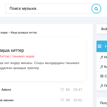
Вой
 әндер
»
Жаңа қазақша хиттер
ақша хиттер
Хиттер / танымал әндер
Н
ша хит әндер жинағы. Соңғы жылдардағы танымал
К
ңдалған қазақша тректер.
С
П
-
Ademi
66
03:47
ам менин
98
03:52
Поп