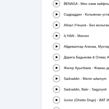
BENAGA
-
Мен озим кайфп
Садраддин
-
Колымнан уст
Абзал Утешов
-
Биз жолыга
IL’HAN
-
Мектеп
Абдижаппар Алкожа, Мухта
Дарига Бадыкова & Олжас 
Жигер Ауыпбаев
-
Жаман д
Sadraddin
-
Menin adamym
Sadraddin, Bakr
-
Sagynysh
Junior (Ghetto Dogs)
-
ВАТ И