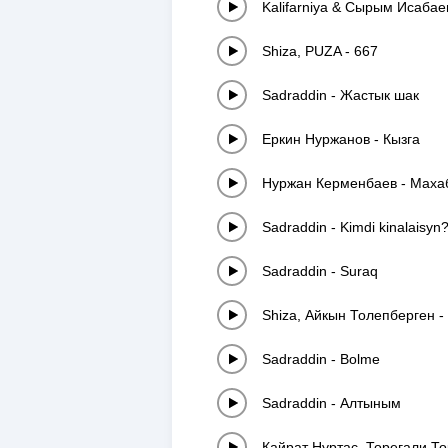
Kalifarniya & Сырым Исабае
Shiza, PUZA
-
667
Sadraddin
-
Жастык шак
Еркин Нуржанов
-
Кызга
Нуржан Керменбаев
-
Махаб
Sadraddin
-
Kimdi kinalaisyn
Sadraddin
-
Suraq
Shiza, Айкын Толепберген
-
Sadraddin
-
Bolme
Sadraddin
-
Алтыным
Кайрат Нуртас, Торегали Т