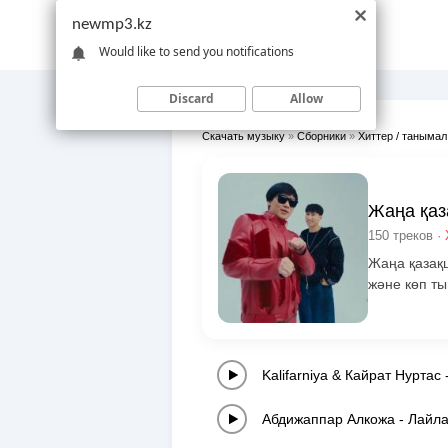
newmp3.kz
Would like to send you notifications
Discard
Allow
Скачать музыку
»
Сборники
»
Хиттер / танымал
Жаңа қаз
150 треков ·
Жаңа қазақ
және көп ты
Kalifarniya & Кайрат Нуртас
Абдижаппар Алкожа
-
Лайл