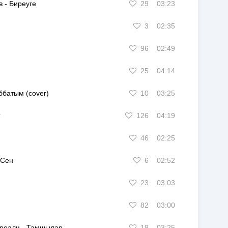
в
-
Биреуге
29
03:23
3
02:35
96
02:49
25
04:14
батым (cover)
10
03:25
?
126
04:19
46
02:25
Сен
6
02:52
23
03:03
82
03:00
ореали
-
Тамшылар
19
03:25