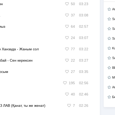
ын
50
03:23
А
а
37
03:08
S
мыз
64
02:57
S
24
03:07
S
K
р Ханзада
-
Жаным сол
77
03:22
S
Абай
-
Сен керексин
22
03:27
B
осым
27
03:35
M
195
02:56
40
02:46
Б
З ЛАВ (Қанат, ты же женат)
7
02:26