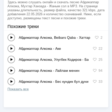
Здесь можно слушать онлайн и скачать песню Абдижаппар
Алкожа, Мухтар Ханзада - Жаным сол в MP3. На странице
указаны длительность, размер файла, качество 321 kbps, дата
добавления 22.05.2026 и количество скачиваний. Ниже, если
доступно, размещены текст песни и похожие треки.
Похожие треки
Абдижаппар Алкожа, Beibars Qaba
-
Хаттар
2
Абдижаппар Алкожа
-
Аке
22
Абдижаппар Алкожа, Улугбек Кодиров
-
Бауырын болган
25
Абдижаппар Алкожа
-
Лайлам менин
94
Абдижаппар Алкожа
-
Бес кундик бул дуние
33
Показать все