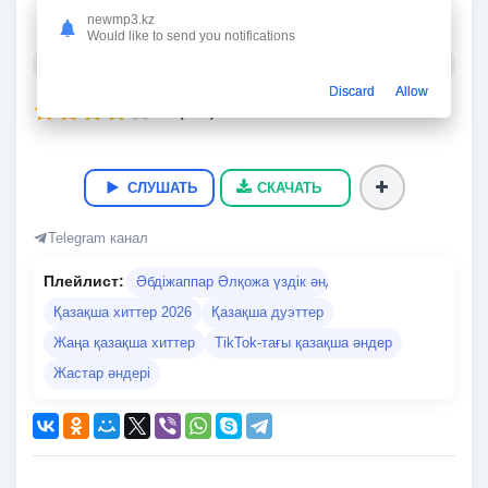
Жаным сол
newmp3.kz
Абдижаппар Алкожа, Мухтар Ханзада
Would like to send you notifications
03:22
7.9 Мб
321 kbps
22.05.2026
27 986
Discard
Allow
4.5
(
240
)
СЛУШАТЬ
СКАЧАТЬ
Telegram канал
Плейлист:
Әбдіжаппар Әлқожа үздік әндері
Қазақша хиттер 2026
Қазақша дуэттер
Жаңа қазақша хиттер
TikTok-тағы қазақша әндер
Жастар әндері