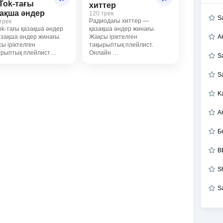
Tok-тағы
хиттер
зақша әндер
120 трек
S
Радиодағы хиттер —
трек
ok-тағы қазақша әндер
қазақша әндер жинағы.
зақша әндер жинағы.
Жақсы іріктелген
А
ы іріктелген
тақырыптық плейлист.
ырыптық плейлист…
Онлайн …
S
S
K
Б
B
S
S