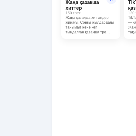
Жаңа қазақша
Tik
хиттер
қа
150 трек
120 
Жаңа қазақша хит әндер
TikT
жинағы. Соңғы жылдардағы
— қа
танымал және көп
Жақс
тыңдалған қазақша тре…
тақ