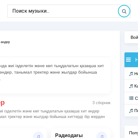
Вой
 әндер
а жиі ізделетін және көп тыңдалатын қазақша хит
 әндер, танымал тректер және жылдар бойынша
Н
.
К
С
ер
3 сборник
П
і ізделетін және көп тыңдалатын қазақша хит әндер
мал тректер және жылдар бойынша хиттерді бір жерден
Поп
Радиодағы
♫
♫