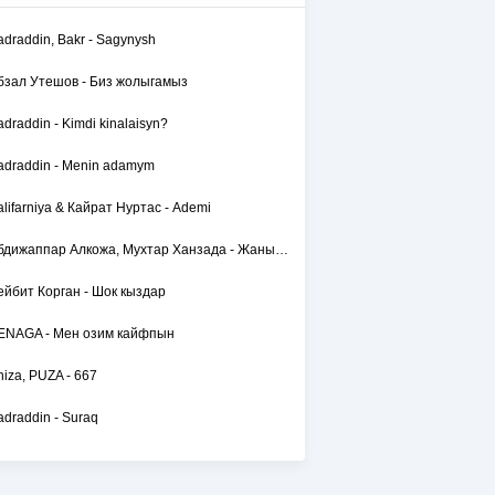
adraddin, Bakr - Sagynysh
бзал Утешов - Биз жолыгамыз
adraddin - Kimdi kinalaisyn?
adraddin - Menin adamym
alifarniya & Кайрат Нуртас - Ademi
Абдижаппар Алкожа, Мухтар Ханзада - Жаным сол
ейбит Корган - Шок кыздар
ENAGA - Мен озим кайфпын
hiza, PUZA - 667
adraddin - Suraq