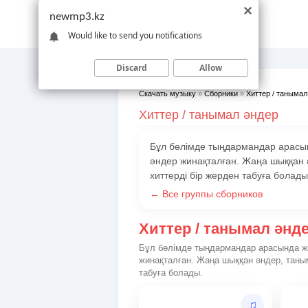
newmp3.kz
Would like to send you notifications
Discard
Allow
Скачать музыку
»
Сборники
»
Хиттер / танымал
Хиттер / танымал әндер
Бұл бөлімде тыңдармандар арасынд
әндер жинақталған. Жаңа шыққан
хиттерді бір жерден табуға болады
← Все группы сборников
Хиттер / танымал әнд
Бұл бөлімде тыңдармандар арасында жи
жинақталған. Жаңа шыққан әндер, таны
табуға болады.
♫