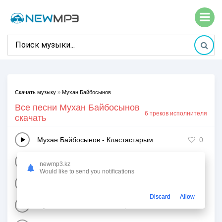
Скачать музыку
»
Мухан Байбосынов
Все песни Мухан Байбосынов
6 треков исполнителя
скачать
Мухан Байбосынов
-
Кластастарым
0
Мухан Байбосынов
-
Акем-Анам
1
newmp3.kz
Would like to send you notifications
Мухан Байбосынов
-
Сулуым
1
Discard
Allow
Мухан Байбосынов
-
Немерем
0