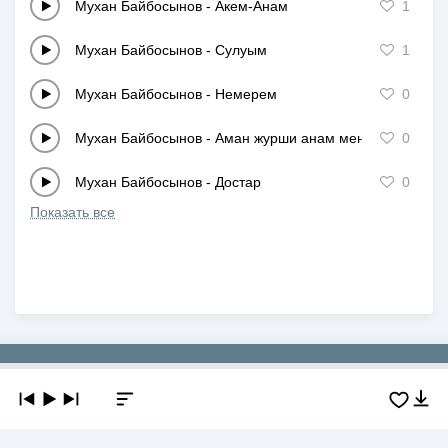
Мухан Байбосынов
-
Акем-Анам
1
Мухан Байбосынов
-
Сулуым
1
Мухан Байбосынов
-
Немерем
0
Мухан Байбосынов
-
Аман журши анам менин
0
Мухан Байбосынов
-
Достар
0
Показать все
Copyright © 2019-2026 NEWMP3.KZ. Все права защищены.
О сайте
Контакты
Добавить трек
DMCA