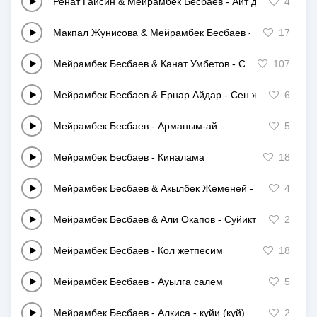
Ренат Гайсин & Мейрамбек Бесбаев
-
Айт дедин-ау
4
Макпал Жунисова & Мейрамбек Бесбаев
-
Омир
17
Мейрамбек Бесбаев & Канат Умбетов
-
Суйикти етши
107
Мейрамбек Бесбаев & Ернар Айдар
-
Сен жокта
6
Мейрамбек Бесбаев
-
Арманым-ай
5
Мейрамбек Бесбаев
-
Киналама
18
Мейрамбек Бесбаев & Акылбек Жеменей
-
Биши кыз
4
Мейрамбек Бесбаев & Али Окапов
-
Суйиктим
2
Мейрамбек Бесбаев
-
Кол жетпесим
18
Мейрамбек Бесбаев
-
Ауылга салем
5
Мейрамбек Бесбаев
-
Алкиса - куйи (куй)
2