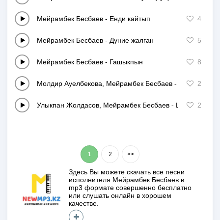
Мейрамбек Бесбаев
-
Енди кайтып
4
Мейрамбек Бесбаев
-
Дуние жалган
5
Мейрамбек Бесбаев
-
Гашыкпын
8
Молдир Ауелбекова, Мейрамбек Бесбаев
-
Озинди
2
Улыкпан Жолдасов, Мейрамбек Бесбаев
-
Ширкин
2
1
2
>>
Здесь Вы можете скачать все песни
исполнителя
Мейрамбек Бесбаев
в
mp3 формате совершенно
бесплатно
или слушать онлайн в хорошем
качестве.