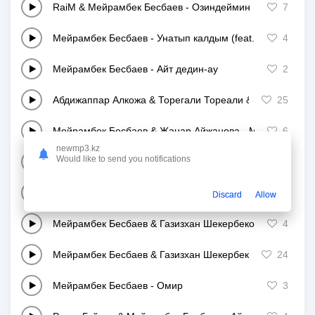
RaiM & Мейрамбек Бесбаев
-
Озиндеймин
7
Мейрамбек Бесбаев
-
Унатып калдым (feat. Mirjan)
4
Мейрамбек Бесбаев
-
Айт дедин-ау
2
Абдижаппар Алкожа & Торегали Тореали & Мейрамбек 
25
Мейрамбек Бесбаев & Жанар Айжанова
-
Махаббат му
6
newmp3.kz
Would like to send you notifications
Мейрамбек Бесбаев
-
Алгыс ани
4
Мейрамбек Бесбаев
-
Кимай сени барамын
17
Discard
Allow
Мейрамбек Бесбаев & Газизхан Шекербеков
-
Достарга
4
Мейрамбек Бесбаев & Газизхан Шекербеков
-
Достарга
24
Мейрамбек Бесбаев
-
Омир
3