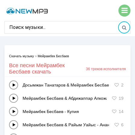
Скачать музыку
»
Мейрамбек Бесбаев
Все песни Мейрамбек
36 треков исполнителя
Бесбаев скачать
Досымжан Танатаров & Мейрамбек Бесбаев
-
Ару кызд
2
Мейрамбек Бесбаев & Абдижаппар Алкожа
-
Кимас сез
19
Мейрамбек Бесбаев
-
Купия
14
Мейрамбек Бесбаев & Райым Уайыс
-
Анана конырау ш
6