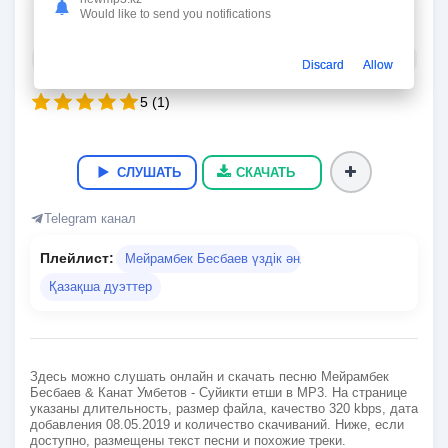
Суйикти етши
Would like to send you notifications
Мейрамбек Бесбаев & Канат Умбетов
03:58
9.1 Мб.
320 kbps
08.05.2019
3 442
Discard
Allow
5
(
1
)
СЛУШАТЬ
СКАЧАТЬ
Telegram канал
Плейлист:
Мейрамбек Бесбаев үздік әндері
Қазақша дуэттер
Здесь можно слушать онлайн и скачать песню Мейрамбек
Бесбаев & Канат Умбетов - Суйикти етши в MP3. На странице
указаны длительность, размер файла, качество 320 kbps, дата
добавления 08.05.2019 и количество скачиваний. Ниже, если
доступно, размещены текст песни и похожие треки.