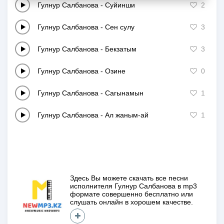
Гулнур Салбанова
-
Суйинши
2
Гулнур Салбанова
-
Сен сулу
3
Гулнур Салбанова
-
Бекзатым
3
Гулнур Салбанова
-
Озине
0
Гулнур Салбанова
-
Сагынамын
1
Гулнур Салбанова
-
Ал жаным-ай
1
Здесь Вы можете скачать все песни
исполнителя
Гулнур Салбанова
в mp3
формате совершенно
бесплатно
или
слушать онлайн в хорошем качестве.