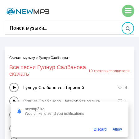
Скачать музыку
»
Гулнур Салбанова
Все песни Гулнур Салбанова
10 треков исполнителя
скачать
Гулнур Салбанова
-
Терискей
4
Гулнур Салбанова
-
Махаббат вальси
1
newmp3.kz
Would like to send you notifications
Гулнур Салбанова
-
Татти кыз
1
Гулнур Салбанова
-
Суйемин
2
Discard
Allow