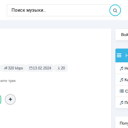
Вой
320 kbps
13.02.2024
20
Н
К
ните трек
С
П
Поп