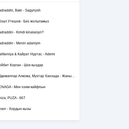
adraddin, Bakr - Sagynysh
бзал Утешов - Биз жолыгамыз
adraddin - Kimdi kinalaisyn?
adraddin - Menin adamym
alifarniya & Кайрат Нуртас - Ademi
ейбит Корган - Шок кыздар
Абдижаппар Алкожа, Мухтар Ханзада - Жаным сол
ENAGA - Мен озим кайфпын
hiza, PUZA - 667
rsen - Хордын кызы