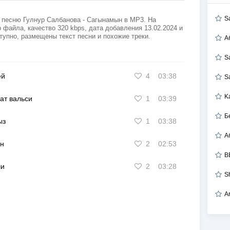
S
 песню Гулнур Салбанова - Сагынамын в MP3. На
 файла, качество 320 kbps, дата добавления 13.02.2024 и
тупно, размещены текст песни и похожие треки.
А
S
ей
4
03:38
S
K
ат вальси
1
03:39
Б
ыз
1
03:38
н
2
02:53
B
ши
2
03:28
S
A