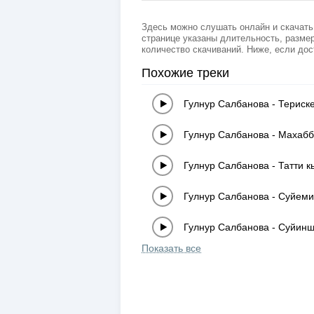
Здесь можно слушать онлайн и скачать
странице указаны длительность, размер
количество скачиваний. Ниже, если дос
Похожие треки
Гулнур Салбанова
-
Териск
Гулнур Салбанова
-
Махабб
Гулнур Салбанова
-
Татти к
Гулнур Салбанова
-
Суйеми
Гулнур Салбанова
-
Суйин
Показать все