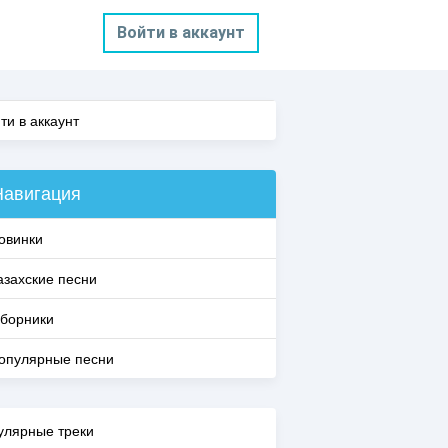
Войти в аккаунт
ти в аккаунт
Навигация
овинки
азахские песни
борники
опулярные песни
улярные треки