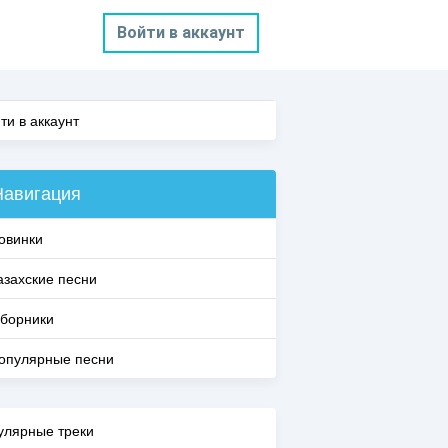
Войти в аккаунт
ти в аккаунт
Навигация
овинки
азахские песни
борники
опулярные песни
улярные треки