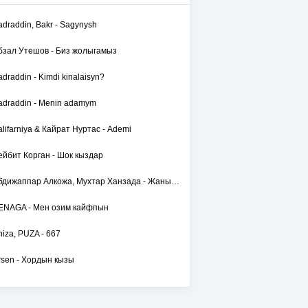
adraddin, Bakr - Sagynysh
бзал Утешов - Биз жолыгамыз
adraddin - Kimdi kinalaisyn?
adraddin - Menin adamym
alifarniya & Кайрат Нуртас - Ademi
ейбит Корган - Шок кыздар
Абдижаппар Алкожа, Мухтар Ханзада - Жаным сол
ENAGA - Мен озим кайфпын
hiza, PUZA - 667
rsen - Хордын кызы