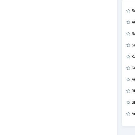
S
А
S
S
K
Б
B
S
A