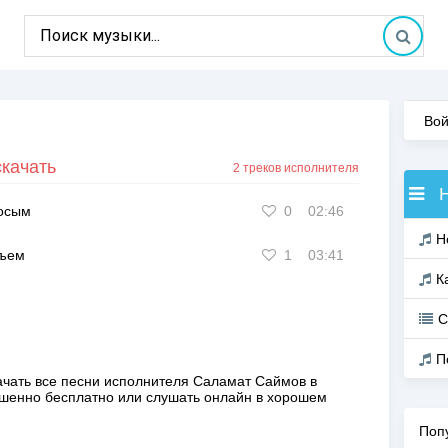
Вой
качать
2 треков исполнителя
осым
0
02:46
Н
дъем
1
03:41
К
С
П
ачать все песни исполнителя
Саламат Саймов
в
ршенно
бесплатно
или слушать онлайн в хорошем
Поп