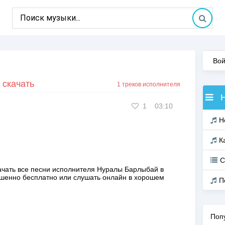
Вой
 скачать
1 треков исполнителя
1
03:10
Н
К
С
ачать все песни исполнителя
Нуралы Барлыбай
в
ршенно
бесплатно
или слушать онлайн в хорошем
П
Поп