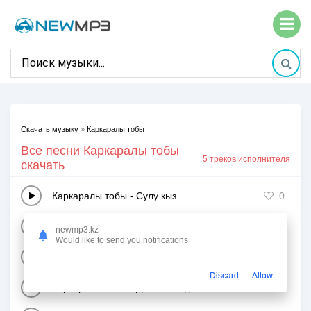
Скачать музыку
»
Каркаралы тобы
Все песни Каркаралы тобы
5 треков исполнителя
скачать
Каркаралы тобы
-
Сулу кыз
0
Каркаралы тобы
-
Аттен-ай
0
newmp3.kz
Would like to send you notifications
Каркаралы тобы
-
Ак гулим
3
Discard
Allow
Каркаралы тобы
-
Досым кайда
0