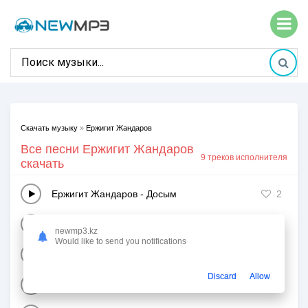
Скачать музыку
»
Ержигит Жандаров
Все песни Ержигит Жандаров
9 треков исполнителя
скачать
Ержигит Жандаров
-
Досым
2
Ержигит Жандаров
-
Амангул
11
newmp3.kz
Would like to send you notifications
Ержигит Жандаров
-
Жылай-жылай (жана нуска)
3
Discard
Allow
Ержигит Жандаров
-
Жалынбаймын арманым (жана нус
4