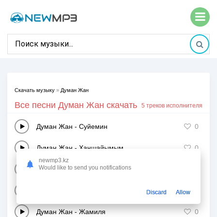
Скачать музыку
»
Думан Жан
Все песни Думан Жан скачать
5 треков исполнителя
Думан Жан
-
Суйемин
0
Думан Жан
-
Ханшайымым
0
newmp3.kz
Would like to send you notifications
Думан Жан
-
Ак лайлек
1
Думан Жан
-
Татти махаббат
1
Discard
Allow
Думан Жан
-
Жамиля
0