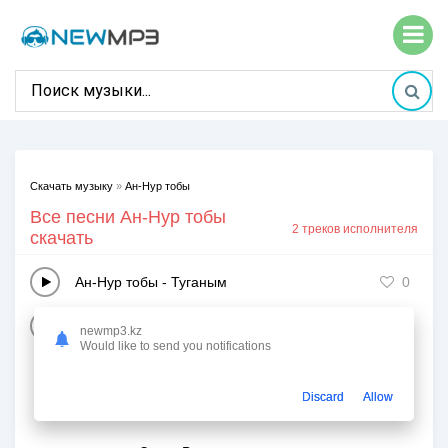
Скачать музыку
»
Ан-Нур тобы
Все песни Ан-Нур тобы
2 треков исполнителя
скачать
Ан-Нур тобы
-
Туганым
0
Ан-Нур тобы
-
Куз бен кыз
0
newmp3.kz
Would like to send you notifications
Discard
Allow