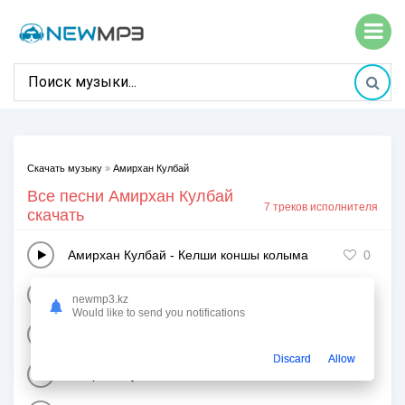
Скачать музыку
»
Амирхан Кулбай
Все песни Амирхан Кулбай
7 треков исполнителя
скачать
Амирхан Кулбай
-
Келши коншы колыма
0
Амирхан Кулбай
-
Олар
1
newmp3.kz
Would like to send you notifications
Амирхан Кулбай
-
Айта бермеши
0
Discard
Allow
Амирхан Кулбай
-
Неге окпелейсин?
0