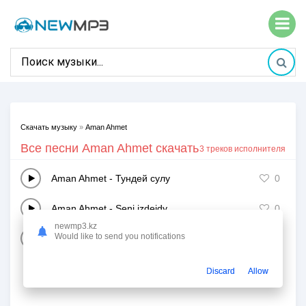
Скачать музыку
»
Aman Ahmet
Все песни Aman Ahmet скачать
3 треков исполнителя
Aman Ahmet
-
Тундей сулу
0
Aman Ahmet
-
Seni izdeidy
0
newmp3.kz
Would like to send you notifications
Aman Ahmet
-
Baqytty boludy uiret sen
0
Discard
Allow