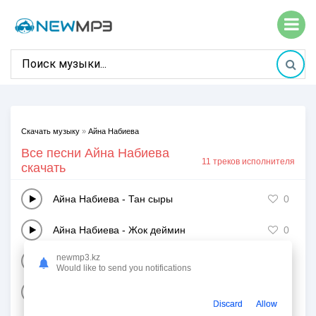
Скачать музыку
»
Айна Набиева
Все песни Айна Набиева
11 треков исполнителя
скачать
Айна Набиева
-
Тан сыры
0
Айна Набиева
-
Жок деймин
0
newmp3.kz
Айна Набиева
-
Шайка - Шайка
1
Would like to send you notifications
Айна Набиева
-
Болдым гашык
1
Discard
Allow