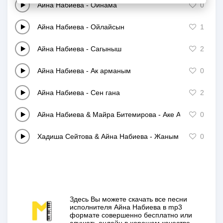
Айна Набиева
-
Ойнама
0
Айна Набиева
-
Ойлайсын
1
Айна Набиева
-
Сагыныш
2
Айна Набиева
-
Ак арманым
0
Айна Набиева
-
Сен гана
2
Айна Набиева & Майра Битемирова
-
Аке Арманы
0
Хадиша Сейтова & Айна Набиева
-
Жаным сени жаксы 
0
Здесь Вы можете скачать все песни
исполнителя
Айна Набиева
в mp3
формате совершенно
бесплатно
или