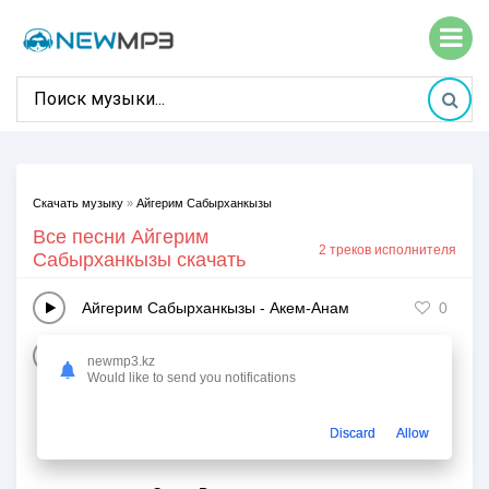
Скачать музыку
»
Айгерим Сабырханкызы
Все песни Айгерим
2 треков исполнителя
Сабырханкызы скачать
Айгерим Сабырханкызы
-
Акем-Анам
0
Айгерим Сабырханкызы
-
Жаксы адамдар
0
newmp3.kz
Would like to send you notifications
Discard
Allow