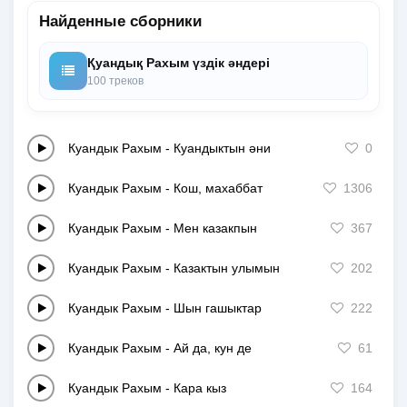
Найденные сборники
Қуандық Рахым үздік әндері
100 треков
Куандык Рахым
-
Куандыктын əни
0
Куандык Рахым
-
Кош, махаббат
1306
Куандык Рахым
-
Мен казакпын
367
Куандык Рахым
-
Казактын улымын
202
Куандык Рахым
-
Шын гашыктар
222
Куандык Рахым
-
Ай да, кун де
61
Куандык Рахым
-
Кара кыз
164