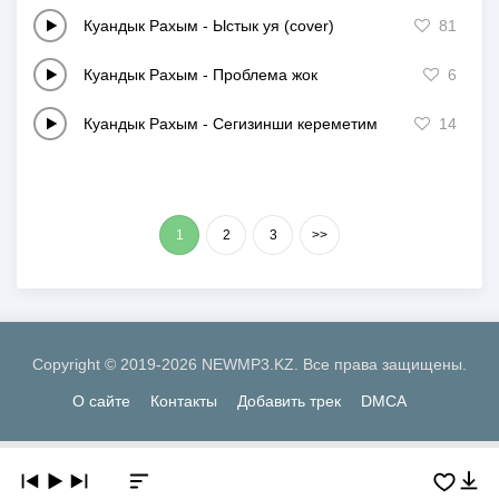
Куандык Рахым
-
Ыстык уя (cover)
81
Куандык Рахым
-
Проблема жок
6
Куандык Рахым
-
Сегизинши кереметим
14
1
2
3
>>
Copyright © 2019-2026 NEWMP3.KZ. Все права защищены.
О сайте
Контакты
Добавить трек
DMCA