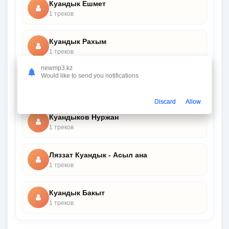
Куандык Ешмет
1 треков
Куандык Раxым
1 треков
newmp3.kz
Would like to send you notifications
Куандык Узакбайулы
1 треков
Discard
Allow
Куандыков Нуржан
1 треков
Ляззат Куандык - Асыл ана
1 треков
Куандык Бакыт
1 треков