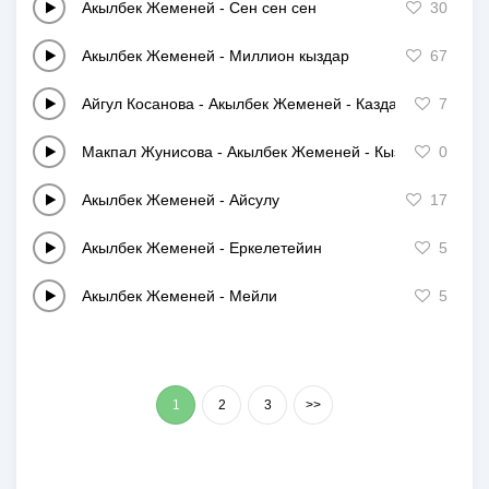
Акылбек Жеменей
-
Сен сен сен
30
Акылбек Жеменей
-
Миллион кыздар
67
Айгул Косанова
-
Акылбек Жеменей - Каздар кайтканда
7
Макпал Жунисова
-
Акылбек Жеменей - Кызыл орик
0
Акылбек Жеменей
-
Айсулу
17
Акылбек Жеменей
-
Еркелетейин
5
Акылбек Жеменей
-
Мейли
5
1
2
3
>>