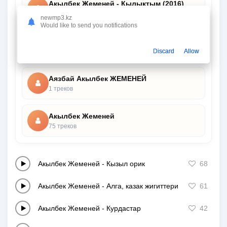
Акылбек Жеменей - Кылыктым (2016)
1 треков
newmp3.kz
Would like to send you notifications
Акылбек Жеменей - Омiр кандай коркем
1 треков
Discard
Allow
Аязбай Акылбек ЖЕМЕНЕЙ
1 треков
Акылбек Жеменей
75 треков
Акылбек Жеменей
-
Кызыл орик
68
Акылбек Жеменей
-
Алга, казак жигиттери
61
Акылбек Жеменей
-
Курдастар
42