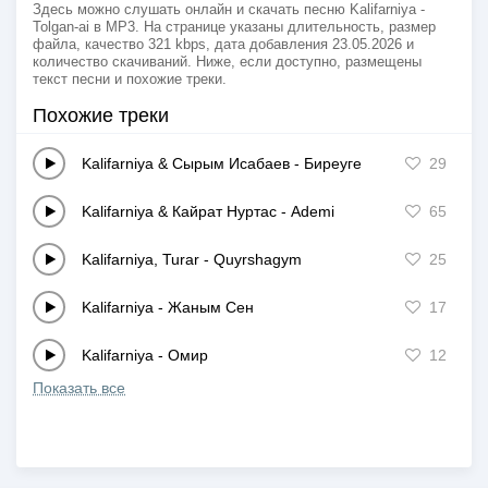
Здесь можно слушать онлайн и скачать песню Kalifarniya -
Tolgan-ai в MP3. На странице указаны длительность, размер
файла, качество 321 kbps, дата добавления 23.05.2026 и
количество скачиваний. Ниже, если доступно, размещены
текст песни и похожие треки.
Похожие треки
Kalifarniya & Сырым Исабаев
-
Биреуге
29
Kalifarniya & Кайрат Нуртас
-
Ademi
65
Kalifarniya, Turar
-
Quyrshagym
25
Kalifarniya
-
Жаным Сен
17
Kalifarniya
-
Омир
12
Показать все