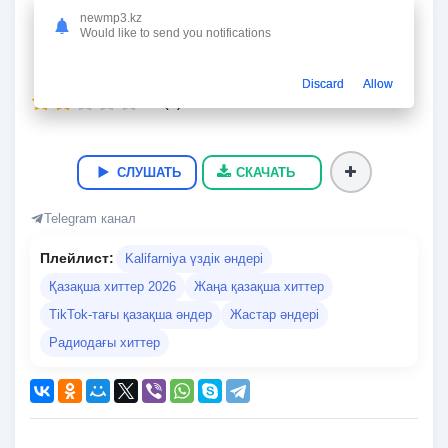
Tolgan-ai
newmp3.kz
Kalifarniya
Would like to send you notifications
03:18
7.7 Мб
321 kbps
23.05.2026
510
Discard
Allow
2.5
(
6
)
СЛУШАТЬ
СКАЧАТЬ
Telegram канал
Плейлист:
Kalifarniya үздік әндері
Қазақша хиттер 2026
Жаңа қазақша хиттер
TikTok-тағы қазақша әндер
Жастар әндері
Радиодағы хиттер