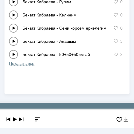
Бекзат Кибраева
-
Гулим
0
Бекзат Кибраева
-
Келиним
0
Бекзат Кибраева
-
Сени корсем еркелегим келеди
0
Бекзат Кибраева
-
Анашым
3
Бекзат Кибраева
-
50+50+50им-ай
2
Показать все
Copyright © 2019-2026 NEWMP3.KZ. Все права защищены.
О сайте
Контакты
Добавить трек
DMCA