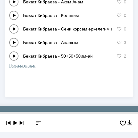
Бекзат Кибраева
-
Акем Анам
0
Бекзат Кибраева
-
Келиним
0
Бекзат Кибраева
-
Сени корсем еркелегим келеди
0
Бекзат Кибраева
-
Анашым
3
Бекзат Кибраева
-
50+50+50им-ай
2
Показать все
Copyright © 2019-2026 NEWMP3.KZ. Все права защищены.
О сайте
Контакты
Добавить трек
DMCA