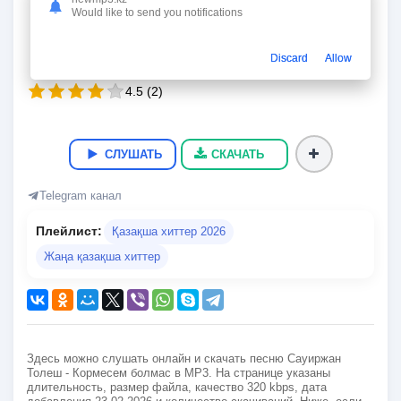
Кормесем болмас
Would like to send you notifications
Сауиржан Толеш
03:44
8.8 Мб.
320 kbps
23.02.2026
54
Discard
Allow
4.5
(
2
)
СЛУШАТЬ
СКАЧАТЬ
Telegram канал
Плейлист:
Қазақша хиттер 2026
Жаңа қазақша хиттер
Здесь можно слушать онлайн и скачать песню Сауиржан
Толеш - Кормесем болмас в MP3. На странице указаны
длительность, размер файла, качество 320 kbps, дата