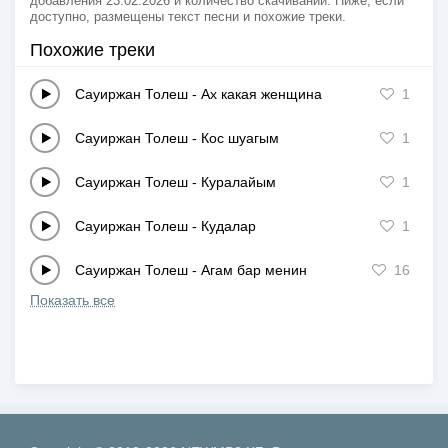
добавления 23.02.2026 и количество скачиваний. Ниже, если
доступно, размещены текст песни и похожие треки.
Похожие треки
Сауиржан Толеш
-
Ах какая женщина
1
Сауиржан Толеш
-
Кос шуагым
1
Сауиржан Толеш
-
Куралайым
1
Сауиржан Толеш
-
Кудалар
1
Сауиржан Толеш
-
Агам бар менин
16
Показать все