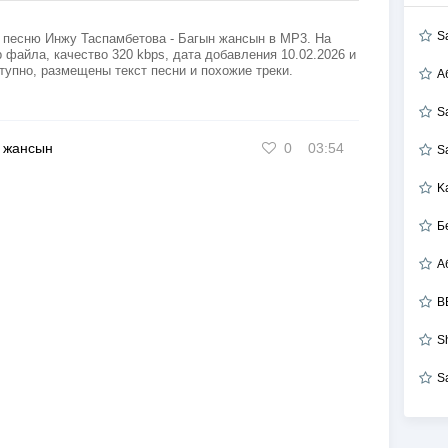
S
 песню Инжу Таспамбетова - Багын жансын в MP3. На
 файла, качество 320 kbps, дата добавления 10.02.2026 и
тупно, размещены текст песни и похожие треки.
А
S
 жансын
0
03:54
S
K
Б
B
S
S