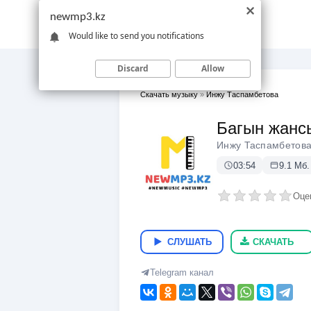
newmp3.kz
Would like to send you notifications
Discard
Allow
Скачать музыку
»
Инжу Таспамбетова
Багын жанс
Инжу Таспамбетов
03:54
9.1 Мб.
Оце
СЛУШАТЬ
СКАЧАТЬ
Telegram канал