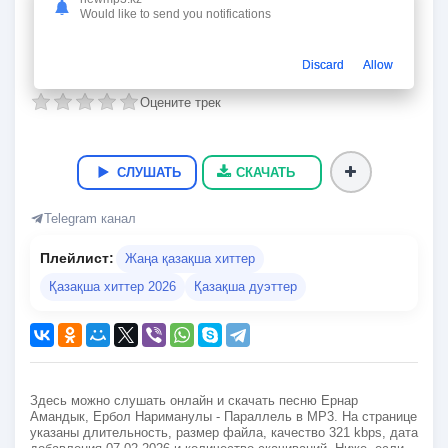
Параллель
Would like to send you notifications
Ернар Амандык, Ербол Нариманулы
03:55
9.1 Мб
321 kbps
07.02.2026
104
Discard
Allow
Оцените трек
СЛУШАТЬ
СКАЧАТЬ
Telegram канал
Плейлист:
Жаңа қазақша хиттер
Қазақша хиттер 2026
Қазақша дуэттер
Здесь можно слушать онлайн и скачать песню Ернар
Амандык, Ербол Нариманулы - Параллель в MP3. На странице
указаны длительность, размер файла, качество 321 kbps, дата