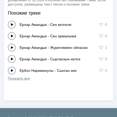
добавления 07.02.2026 и количество скачиваний. Ниже, если
доступно, размещены текст песни и похожие треки.
Похожие треки
Ернар Амандык
-
Сен келгели
0
Ернар Амандык
-
Сен арманыма
0
Ернар Амандык
-
Журегиммен ойнасан
1
Ернар Амандык
-
Сырласкын келсе
0
Ербол Нариманулы
-
Cынган аяк
0
Показать все