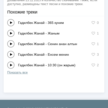
добавления 25.11.2025 и количество скачиваний. Ниже, если
доступно, размещены текст песни и похожие треки.
Похожие треки
Гадилбек Жанай
-
365 куним
0
Гадилбек Жанай
-
Жаным
1
Гадилбек Жанай
-
Сенин анан алтын
1
Гадилбек Жанай
-
Енсем менин
3
Гадилбек Жанай
-
10:30 (он жарым)
2
Показать все