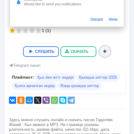
Кыз аманат
Would like to send you notifications
Гадилбек Жанай
03:12
7.3 Мб
321 kbps
25.11.2025
132
Discard
Allow
1
(
1
)
СЛУШАТЬ
СКАЧАТЬ
Telegram канал
Плейлист:
Қыз бен жігіт әндері
Қазақша хиттер 2025
Қызға арналған әндер
Жаңа қазақша хиттер
Здесь можно слушать онлайн и скачать песню Гадилбек
Жанай - Кыз аманат в MP3. На странице указаны
длительность, размер файла, качество 321 kbps, дата