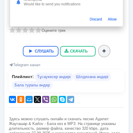
Бала кез
Would like to send you notifications
Адилет Жаугашар & Karlov
02:14
5.3 Мб.
320 kbps
27.09.2025
10
Discard
Allow
Оцените трек
СЛУШАТЬ
СКАЧАТЬ
Telegram канал
Плейлист:
Тұсаукесер әндері
Шілдехана әндері
Бала туралы әндер
Здесь можно слушать онлайн и скачать песню Адилет
Жаугашар & Karlov - Бала кез в MP3. На странице указаны
длительность, размер файла, качество 320 kbps, дата