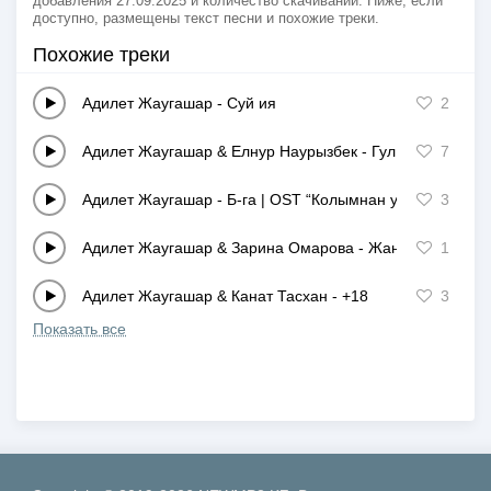
добавления 27.09.2025 и количество скачиваний. Ниже, если
доступно, размещены текст песни и похожие треки.
Похожие треки
Адилет Жаугашар
-
Суй ия
2
Адилет Жаугашар & Елнур Наурызбек
-
Гул ап барам
7
Адилет Жаугашар
-
Б-га | OST “Колымнан уста”
3
Адилет Жаугашар & Зарина Омарова
-
Жан гулим
1
Адилет Жаугашар & Канат Тасхан
-
+18
3
Показать все