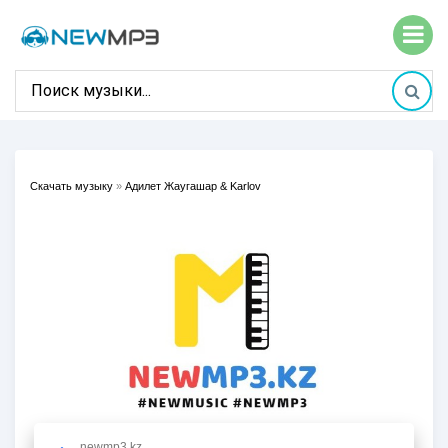
Скачать музыку
»
Адилет Жаугашар & Karlov
newmp3.kz