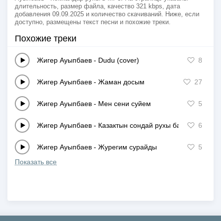
длительность, размер файла, качество 321 kbps, дата
добавления 09.09.2025 и количество скачиваний. Ниже, если
доступно, размещены текст песни и похожие треки.
Похожие треки
Жигер Ауыпбаев
-
Dudu (cover)
8
Жигер Ауыпбаев
-
Жаман досым
27
Жигер Ауыпбаев
-
Мен сени суйем
5
Жигер Ауыпбаев
-
Казактын сондай рухы бар
6
Жигер Ауыпбаев
-
Журегим сурайды
5
Показать все