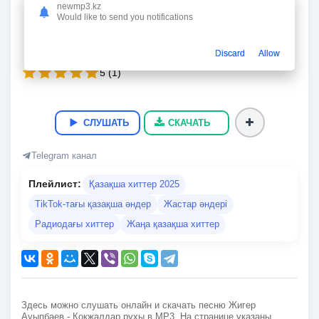
Кокжалдар рухы
newmp3.kz
Would like to send you notifications
Жигер Ауыпбаев
03:44
8.8 Мб
321 kbps
09.09.2025
469
Discard
Allow
5
(
1
)
СЛУШАТЬ
СКАЧАТЬ
Telegram канал
Плейлист:
Қазақша хиттер 2025
TikTok-тағы қазақша әндер
Жастар әндері
Радиодағы хиттер
Жаңа қазақша хиттер
Здесь можно слушать онлайн и скачать песню Жигер
Ауыпбаев - Кокжалдар рухы в MP3. На странице указаны