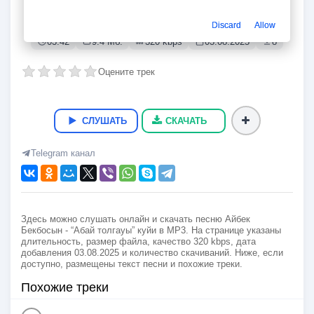
“Абай толгауы” куйи
Айбек Бекбосын
Discard
Allow
03:42
9.4 Мб.
320 kbps
03.08.2025
8
Оцените трек
СЛУШАТЬ
СКАЧАТЬ
Telegram канал
Здесь можно слушать онлайн и скачать песню Айбек
Бекбосын - “Абай толгауы” куйи в MP3. На странице указаны
длительность, размер файла, качество 320 kbps, дата
добавления 03.08.2025 и количество скачиваний. Ниже, если
доступно, размещены текст песни и похожие треки.
Похожие треки