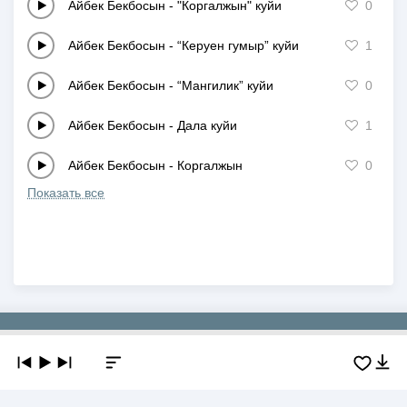
Айбек Бекбосын
-
"Коргалжын" куйи
0
Айбек Бекбосын
-
“Керуен гумыр” куйи
1
Айбек Бекбосын
-
“Мангилик” куйи
0
Айбек Бекбосын
-
Дала куйи
1
Айбек Бекбосын
-
Коргалжын
0
Показать все
Copyright © 2019-2026 NEWMP3.KZ. Все права защищены.
О сайте
Контакты
Добавить трек
DMCA