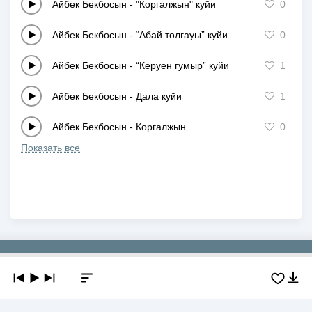
Айбек Бекбосын
-
"Коргалжын" куйи
0
Айбек Бекбосын
-
“Абай толгауы” куйи
0
Айбек Бекбосын
-
“Керуен гумыр” куйи
1
Айбек Бекбосын
-
Дала куйи
1
Айбек Бекбосын
-
Коргалжын
0
Показать все
Copyright © 2019-2026 NEWMP3.KZ. Все права защищены.
О сайте
Контакты
Добавить трек
DMCA