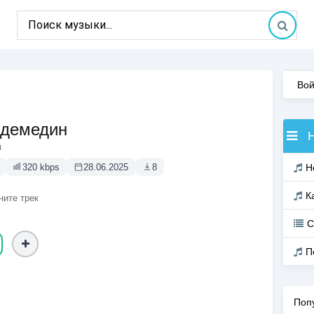
Вой
ндемедин
ы
320 kbps
28.06.2025
8
Н
К
ните трек
С
П
Поп