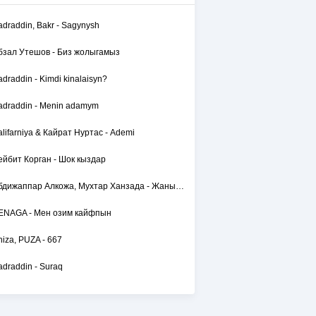
adraddin, Bakr - Sagynysh
бзал Утешов - Биз жолыгамыз
adraddin - Kimdi kinalaisyn?
adraddin - Menin adamym
alifarniya & Кайрат Нуртас - Ademi
ейбит Корган - Шок кыздар
Абдижаппар Алкожа, Мухтар Ханзада - Жаным сол
ENAGA - Мен озим кайфпын
hiza, PUZA - 667
adraddin - Suraq