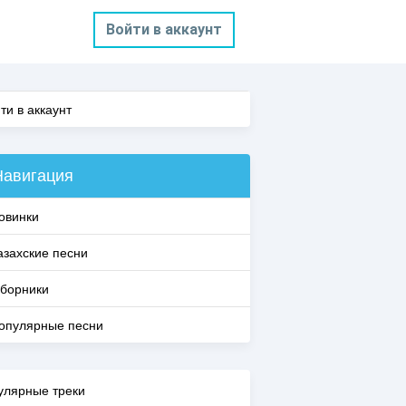
Войти в аккаунт
ти в аккаунт
Навигация
овинки
азахские песни
борники
опулярные песни
улярные треки