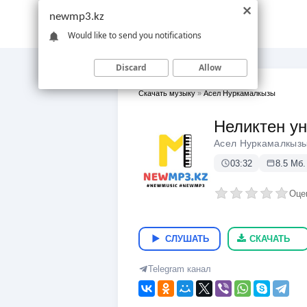
newmp3.kz
Would like to send you notifications
Discard
Allow
Скачать музыку
»
Асел Нуркамалкызы
Неликтен у
Асел Нуркамалкыз
03:32
8.5 Мб.
Оце
СЛУШАТЬ
СКАЧАТЬ
Telegram канал