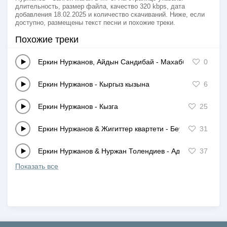
длительность, размер файла, качество 320 kbps, дата
добавления 18.02.2025 и количество скачиваний. Ниже, если
доступно, размещены текст песни и похожие треки.
Похожие треки
Еркин Нуржанов, Айдын Сандибай
-
Махаббат туралы
0
Еркин Нуржанов
-
Кыргыз кызына
6
Еркин Нуржанов
-
Кызга
25
Еркин Нуржанов & Жигиттер квартети
-
Беу дуние
31
Еркин Нуржанов & Нуржан Толендиев
-
Адамдар
37
Показать все