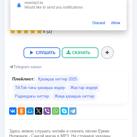
Сангой маган
newmp3.kz
Would like to send you notifications
Еркин Нуржанов
03:14
7.4 Мб
320 kbps
18.02.2025
617
Discard
Allow
5
(
2
)
СЛУШАТЬ
СКАЧАТЬ
Telegram канал
Плейлист:
Қазақша хиттер 2025
TikTok-тағы қазақша әндер
Жастар әндері
Радиодағы хиттер
Жаңа қазақша хиттер
Здесь можно слушать онлайн и скачать песню Еркин
Нуржанов - Сангой маган в MP3. На странице указаны