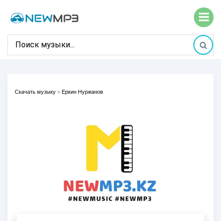
Скачать музыку
»
Еркин Нуржанов