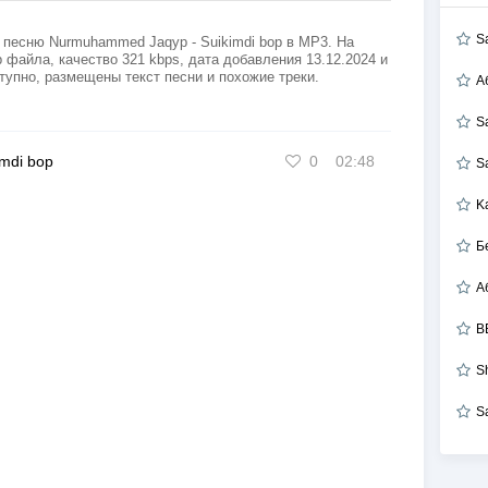
S
 песню Nurmuhammed Jaqyp - Suikimdi bop в MP3. На
 файла, качество 321 kbps, дата добавления 13.12.2024 и
тупно, размещены текст песни и похожие треки.
А
S
imdi bop
0
02:48
S
K
Б
B
S
S