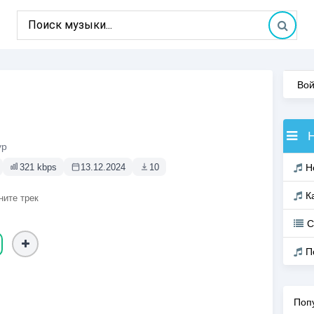
Вой
yp
321 kbps
13.12.2024
10
Н
К
ните трек
С
П
Поп