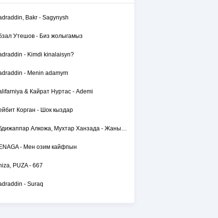
adraddin, Bakr - Sagynysh
бзал Утешов - Биз жолыгамыз
adraddin - Kimdi kinalaisyn?
adraddin - Menin adamym
alifarniya & Кайрат Нуртас - Ademi
ейбит Корган - Шок кыздар
Абдижаппар Алкожа, Мухтар Ханзада - Жаным сол
ENAGA - Мен озим кайфпын
hiza, PUZA - 667
adraddin - Suraq