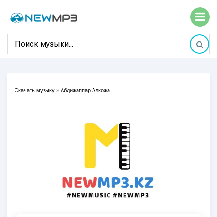
Скачать музыку
»
Абдижаппар Алкожа