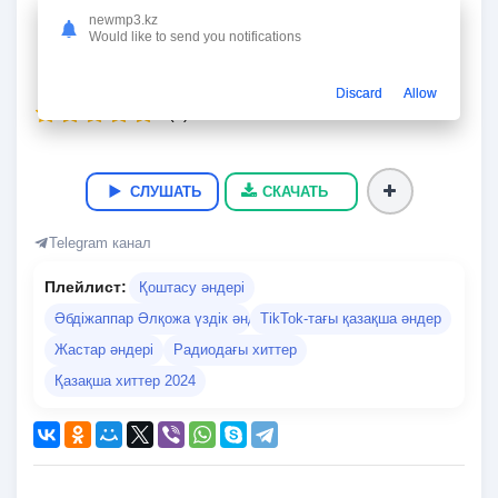
Умыт деме
newmp3.kz
Абдижаппар Алкожа
Would like to send you notifications
04:03
8 Мб
275 kbps
05.07.2024
2 408
Discard
Allow
5
(
2
)
СЛУШАТЬ
СКАЧАТЬ
Telegram канал
Плейлист:
Қоштасу әндері
Әбдіжаппар Әлқожа үздік әндері
TikTok-тағы қазақша әндер
Жастар әндері
Радиодағы хиттер
Қазақша хиттер 2024