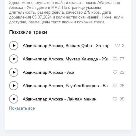
Здесь можно слушать онлайн и скачать песню Абдижаппар
Алкожа - Умыт деме в MP3. На странице указаны
длительность, размер файла, качество 275 kbps, дата
добавления 05.07.2024 и количество скачиваний. Ниже, если
доступно, размещены текст песни и похожие треки.
Похожие треки
Абдижаппар Алкожа, Beibars Qaba
-
Хаттар
3
Абдижаппар Алкожа, Мухтар Ханзада
-
Жаным сол
77
Абдижаппар Алкожа
-
Аке
22
Абдижаппар Алкожа, Улугбек Кодиров
-
Бауырын болган
25
Абдижаппар Алкожа
-
Лайлам менин
95
Показать все