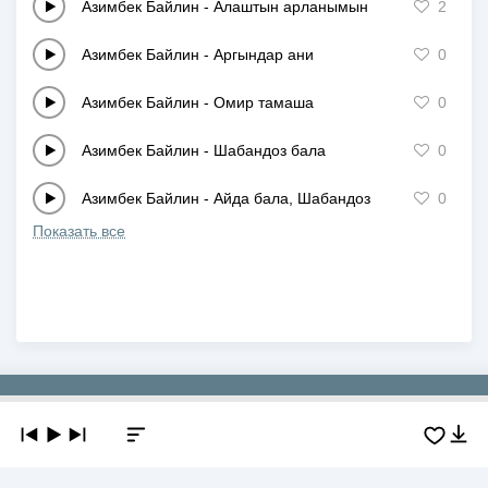
Азимбек Байлин
-
Алаштын арланымын
2
Азимбек Байлин
-
Аргындар ани
0
Азимбек Байлин
-
Омир тамаша
0
Азимбек Байлин
-
Шабандоз бала
0
Азимбек Байлин
-
Айда бала, Шабандоз
0
Показать все
Copyright © 2019-2026 NEWMP3.KZ. Все права защищены.
О сайте
Контакты
Добавить трек
DMCA