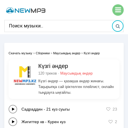
Скачать музыку
»
Сборники
»
Маусымдық әндер
»
Күзгі әндер
Күзгі әндер
120 треков ·
Маусымдық әндер
Күзгі әндер — қазақша әндер жинағы.
Тақырыпқа сай іріктелген плейлист, онлайн
тыңдауға ыңғайлы.
Садраддин
-
21 куз суыгы
23
Жигиттер кв
-
Курен куз
2