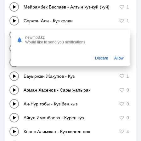
Мейрамбек Беспаев
-
Алтын куз-куй (куй)
1
Сержан Али
-
Куз келди
1
Мадина Ералиева
-
Курен куз
3
newmp3.kz
Would like to send you notifications
Али Ахмет
-
КҮЗ
1
Discard
Allow
Асан Пердешов
-
Алтын куз
2
Бауыржан Жакупов
-
Куз
1
Арман Хасенов
-
Сары жапырак
0
Ан-Нур тобы
-
Куз бен кыз
0
Айгул Иманбаева
-
Курен куз
0
Кенес Алимжан
-
Куз келген жок
4