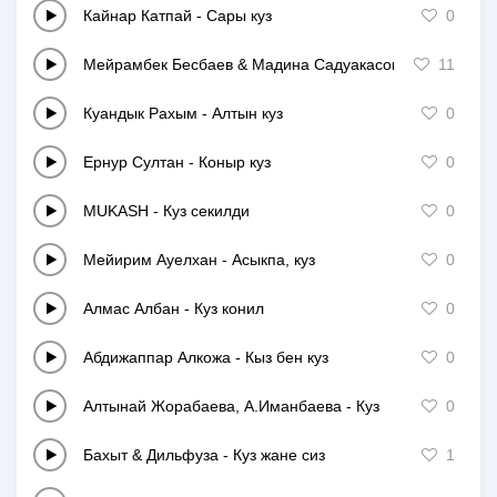
Кайнар Катпай
-
Сары куз
0
Мейрамбек Бесбаев & Мадина Садуакасова
-
Жанбырлы
11
Куандык Рахым
-
Алтын куз
0
Ернур Султан
-
Коныр куз
0
MUKASH
-
Куз секилди
0
Мейирим Ауелхан
-
Асыкпа, куз
0
Алмас Албан
-
Куз конил
0
Абдижаппар Алкожа
-
Кыз бен куз
0
Алтынай Жорабаева, А.Иманбаева
-
Куз
0
Бахыт & Дильфуза
-
Куз жане сиз
1