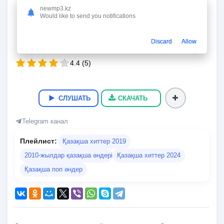
Немереме
newmp3.kz
Заттыбек Копбосынулы
Would like to send you notifications
03:58
5.4 Мб.
192 kbps
07.05.2019
19 281
Discard
Allow
4.4
(
5
)
СЛУШАТЬ
СКАЧАТЬ
Telegram канал
Плейлист:
Қазақша хиттер 2019
2010-жылдар қазақша әндері
Қазақша хиттер 2024
Қазақша поп әндер