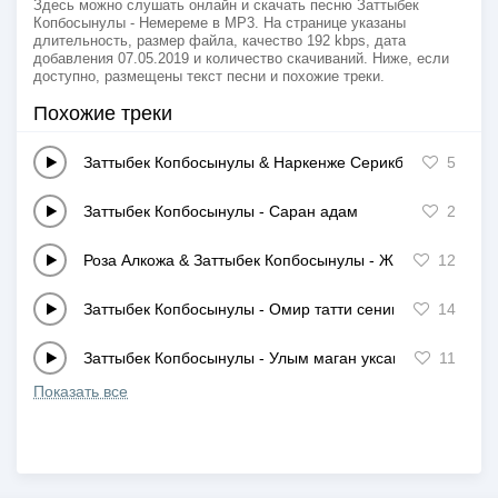
Здесь можно слушать онлайн и скачать песню Заттыбек
Копбосынулы - Немереме в MP3. На странице указаны
длительность, размер файла, качество 192 kbps, дата
добавления 07.05.2019 и количество скачиваний. Ниже, если
доступно, размещены текст песни и похожие треки.
Похожие треки
Заттыбек Копбосынулы & Наркенже Серикбаева
-
5
Ким о
Заттыбек Копбосынулы
-
Саран адам
2
Роза Алкожа & Заттыбек Копбосынулы
-
Жылдар
12
Заттыбек Копбосынулы
-
Омир татти сенимен
14
Заттыбек Копбосынулы
-
Улым маган уксаган
11
Показать все