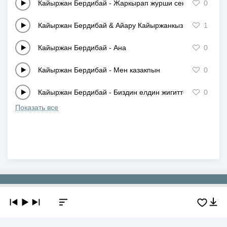
Кайыржан Бердибай
-
Жаркырап журши сен, кулимдеп
0
Кайыржан Бердибай & Айару Кайыржанкызы
-
Туган же
1
Кайыржан Бердибай
-
Ана
0
Кайыржан Бердибай
-
Мен казакпын
0
Кайыржан Бердибай
-
Биздин елдин жигиттери
0
Показать все
Copyright © 2019-2026 NEWMP3.KZ. Все права защищены.
О сайте
Контакты
Добавить трек
DMCA