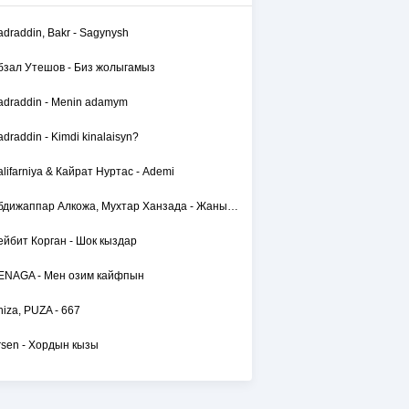
adraddin, Bakr - Sagynysh
бзал Утешов - Биз жолыгамыз
adraddin - Menin adamym
adraddin - Kimdi kinalaisyn?
alifarniya & Кайрат Нуртас - Ademi
Абдижаппар Алкожа, Мухтар Ханзада - Жаным сол
ейбит Корган - Шок кыздар
ENAGA - Мен озим кайфпын
hiza, PUZA - 667
rsen - Хордын кызы