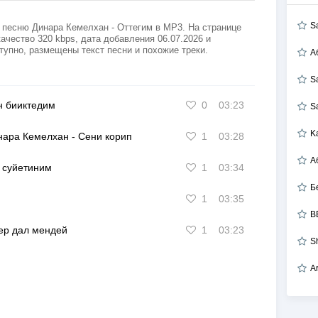
S
 песню Динара Кемелхан - Оттегим в MP3. На странице
ачество 320 kbps, дата добавления 06.07.2026 и
тупно, размещены текст песни и похожие треки.
А
S
 бииктедим
0
03:23
S
K
нара Кемелхан
-
Сени корип
1
03:28
 суйетиним
1
03:34
Б
1
03:35
B
ер дал мендей
1
03:23
S
A