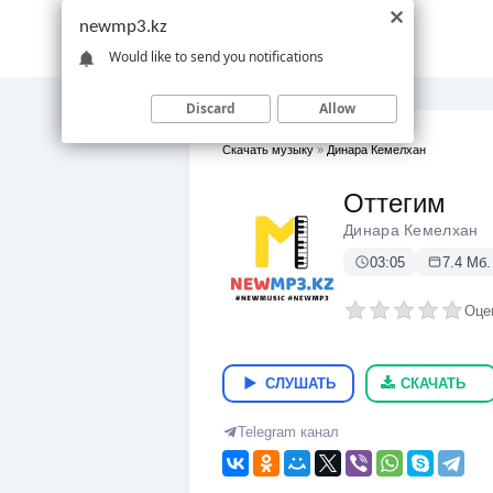
newmp3.kz
Would like to send you notifications
Discard
Allow
Скачать музыку
»
Динара Кемелхан
Оттегим
Динара Кемелхан
03:05
7.4 Мб.
Оце
СЛУШАТЬ
СКАЧАТЬ
Telegram канал