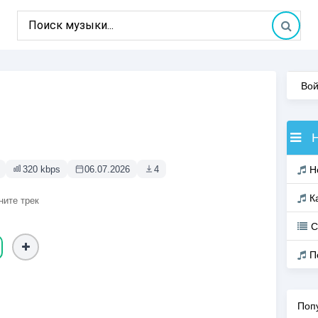
Вой
320 kbps
06.07.2026
4
Н
К
ните трек
С
П
Поп