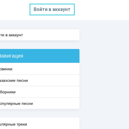
Войти в аккаунт
ти в аккаунт
Навигация
овинки
азахские песни
борники
опулярные песни
улярные треки