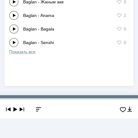
Baglan
-
Жаным аке
0
Baglan
-
Anama
2
Baglan
-
Bagala
0
Baglan
-
Senshi
0
Показать все
Copyright © 2019-2026 NEWMP3.KZ. Все права защищены.
О сайте
Контакты
Добавить трек
DMCA