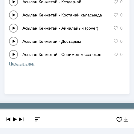
Асылан Кенжетай
-
Кездер-ай
0
Асылан Кенжетай
-
Костанай каласында
0
Асылан Кенжетай
-
Айналайын (cover)
0
Асылан Кенжетай
-
Достарым
0
Асылан Кенжетай
-
Сенимен косса екен
0
Показать все
Copyright © 2019-2026 NEWMP3.KZ. Все права защищены.
О сайте
Контакты
Добавить трек
DMCA